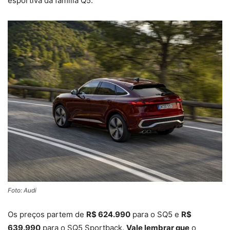
esportiva da família Q5.
Foto: Audi
Os preços partem de
R$ 624.990
para o SQ5 e
R$
639.990
para o SQ5 Sportback.
Vale lembrar que
o