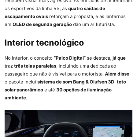
recebem visual mais agressivo. As entradas de ar lembram
os esportivos da linha RS, as
quatro saídas de
escapamento ovais
reforçam a proposta, e as lanternas
em
OLED de segunda geração
dão um ar futurista.
Interior tecnológico
No interior, o conceito
“Palco Digital”
se destaca,
já que
traz
três telas paralelas
, incluindo uma dedicada ao
passageiro que não é visível para o motorista.
Além disso
,
o pacote inclui
sistema de som Bang & Olufsen 3D
,
teto
solar panorâmico
e até
30 opções de iluminação
ambiente
.