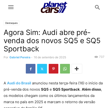
Destaques
Agora Sim: Audi abre pré-
venda dos novos SQ5 e SQ5
Sportback
737
Por
Gabriel Pereira
-
16 de setembro de 2025
A
Audi do Brasil
anunciou nesta terça-feira (16) o início da
pré-venda dos novos
SQ5
e
SQ5 Sportback
.
Além disso
,
os modelos chegam como os últimos lançamentos da
marca no país em 2025 e marcam o retorno da versão