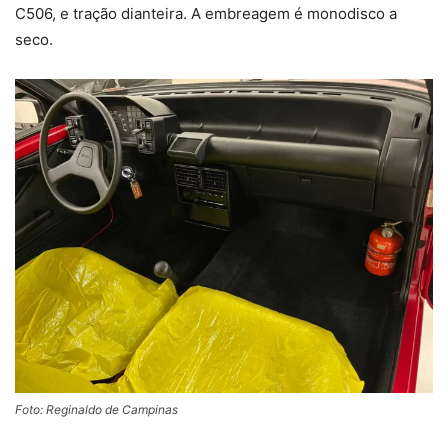
C506, e tração dianteira. A embreagem é monodisco a
seco.
Foto: Reginaldo de Campinas