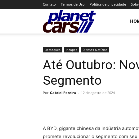
Contato
Termos de Uso
Política de privacidade
Sobr
Planet
HO
Cars
Destaques
Picapes
Últimas Notícias
Até Outubro: No
Segmento
Por
Gabriel Pereira
-
12 de agosto de 2024
A BYD, gigante chinesa da indústria automo
promete revolucionar o segmento com seu co