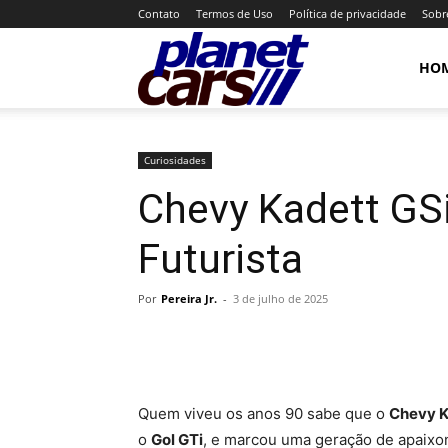
Contato
Termos de Uso
Política de privacidade
Sobr
Planet
HO
Cars
Curiosidades
Chevy Kadett GS
Futurista
Por
Pereira Jr.
-
3 de julho de 2025
Quem viveu os anos 90 sabe que o
Chevy K
o
Gol GTi
, e marcou uma geração de apaixon