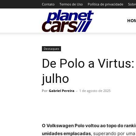
Contato
Termos de Uso
Política de privacidade
Sobr
Planet
HO
Cars
Destaques
De Polo a Virtus
julho
Por
Gabriel Pereira
-
1 de agosto de 2025
O Volkswagen Polo voltou ao topo do rank
unidades emplacadas
, superando por uma 