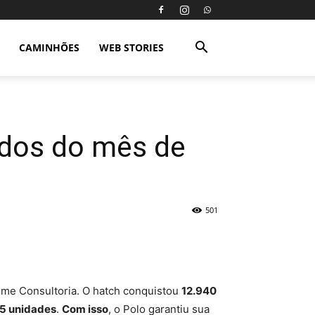
CAMINHÕES
WEB STORIES
idos do mês de
501
ume Consultoria. O hatch conquistou
12.940
5 unidades
.
Com isso
, o Polo garantiu sua