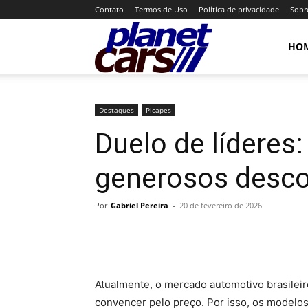
Contato
Termos de Uso
Política de privacidade
Sobr
Planet
HO
Cars
Destaques
Picapes
Duelo de líderes
generosos desc
Por
Gabriel Pereira
-
20 de fevereiro de 2026
Atualmente, o mercado automotivo brasilei
convencer pelo preço. Por isso, os modelos