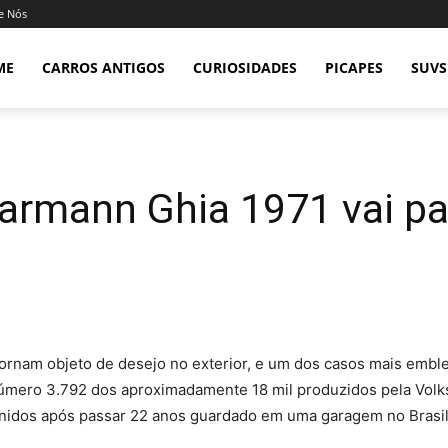
e Nós
ME
CARROS ANTIGOS
CURIOSIDADES
PICAPES
SUVS
 Karmann Ghia 1971 vai p
 tornam objeto de desejo no exterior, e um dos casos mais embl
úmero 3.792 dos aproximadamente 18 mil produzidos pela Volksw
nidos após passar 22 anos guardado em uma garagem no Brasil