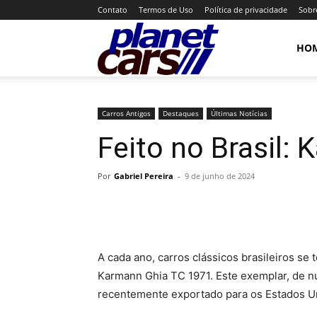
Contato
Termos de Uso
Política de privacidade
Sobr
Planet
HO
Cars
Carros Antigos
Destaques
Últimas Notícias
Feito no Brasil:
Por
Gabriel Pereira
-
9 de junho de 2024
A cada ano, carros clássicos brasileiros se
Karmann Ghia TC 1971. Este exemplar, de n
recentemente exportado para os Estados U