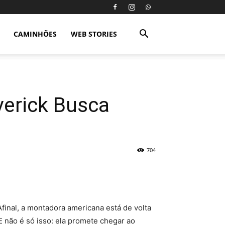
CAMINHÕES
WEB STORIES
verick Busca
704
Afinal, a montadora americana está de volta
E não é só isso: ela promete chegar ao