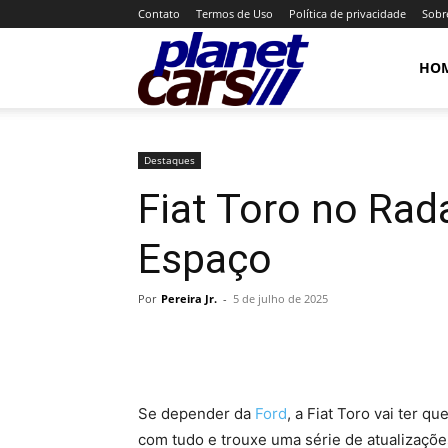
Contato
Termos de Uso
Política de privacidade
Sobr
Planet
HO
Cars
Destaques
Fiat Toro no Rad
Espaço
Por
Pereira Jr.
-
5 de julho de 2025
Se depender da
Ford
, a Fiat Toro vai ter 
com tudo e trouxe uma série de atualizaçõe