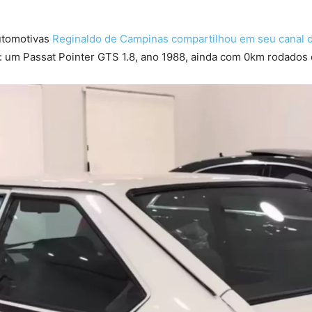
utomotivas
Reginaldo de Campinas compartilhou em seu canal 
 um Passat Pointer GTS 1.8, ano 1988, ainda com 0km rodados e 