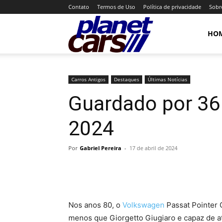
Contato
Termos de Uso
Política de privacidade
Sobr
Planet
HO
Cars
Carros Antigos
Destaques
Últimas Notícias
Guardado por 36
2024
Por
Gabriel Pereira
-
17 de abril de 2024
Nos anos 80, o
Volkswagen
Passat Pointer 
menos que Giorgetto Giugiaro e capaz de a