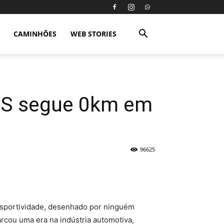
CAMINHÕES
WEB STORIES
GTS segue 0km em
96625
esportividade, desenhado por ninguém
rcou uma era na indústria automotiva,