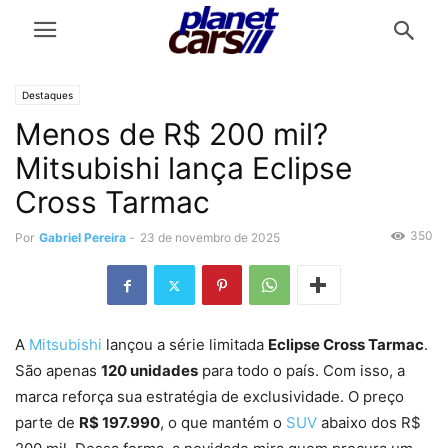
Destaques
Menos de R$ 200 mil?
Mitsubishi lança Eclipse
Cross Tarmac
350
Por
Gabriel Pereira
-
23 de novembro de 2025
A
Mitsubishi
lançou a série limitada
Eclipse Cross Tarmac
.
São apenas
120 unidades
para todo o país. Com isso, a
marca reforça sua estratégia de exclusividade. O preço
parte de
R$ 197.990
, o que mantém o
SUV
abaixo dos R$