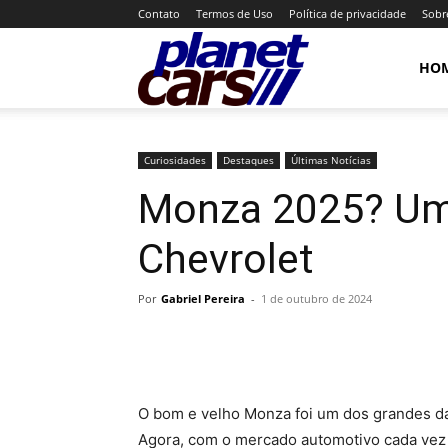
Contato
Termos de Uso
Política de privacidade
Sobr
Planet
HO
Cars
Curiosidades
Destaques
Últimas Notícias
Monza 2025? Uma
Chevrolet
Por
Gabriel Pereira
-
1 de outubro de 2024
O bom e velho Monza foi um dos grandes 
Agora, com o mercado automotivo cada vez vo