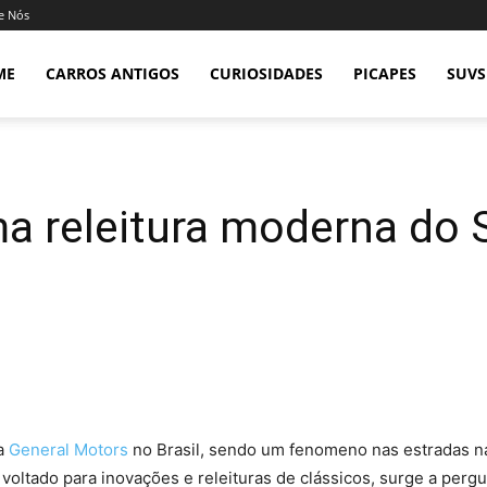
e Nós
ME
CARROS ANTIGOS
CURIOSIDADES
PICAPES
SUVS
 releitura moderna do 
da
General Motors
no Brasil, sendo um fenomeno nas estradas na
ltado para inovações e releituras de clássicos, surge a pergun