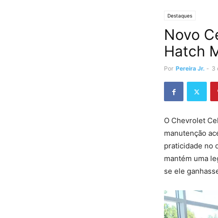
Destaques
Novo Ce
Hatch 
Por
Pereira Jr.
-
3 
O Chevrolet Ce
manutenção aces
praticidade no 
mantém uma legi
se ele ganhass