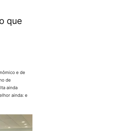
o que
onômico e de
imo de
lta ainda
lhor ainda: e