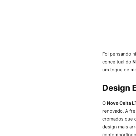
Foi pensando n
conceitual do
N
um toque de mo
Design 
O
Novo Celta L
renovado. A fre
cromados que dã
design mais arr
contemporâneo