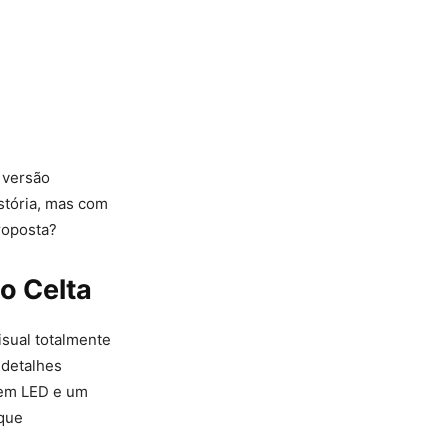
 versão
stória, mas com
roposta?
o Celta
sual totalmente
 detalhes
s em LED e um
oque