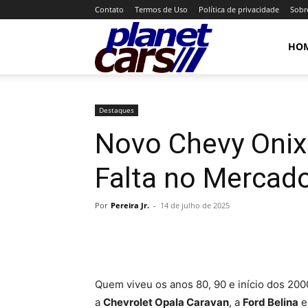
Contato
Termos de Uso
Política de privacidade
Sobr
Planet
HO
Cars
Destaques
Novo Chevy Onix
Falta no Mercad
Por
Pereira Jr.
-
14 de julho de 2025
Quem viveu os anos 80, 90 e início dos 20
a
Chevrolet Opala Caravan
, a
Ford Belina
e