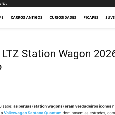
e Nós
ME
CARROS ANTIGOS
CURIOSIDADES
PICAPES
SUVS
 LTZ Station Wagon 202
o
00 sabe:
as peruas (station wagons) eram verdadeiros ícones
na
 a
Volkswagen Santana Quantum
dominavam as estradas, co