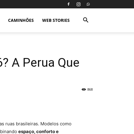
CAMINHÕES
WEB STORIES
6? A Perua Que
868
s ruas brasileiras. Modelos como
mbinando
espaço, conforto e