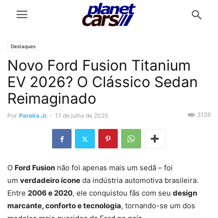
Destaques
Novo Ford Fusion Titanium
EV 2026? O Clássico Sedan
Reimaginado
3126
Por
Pereira Jr.
-
17 de julho de 2025
O
Ford Fusion
não foi apenas mais um sedã – foi
um
verdadeiro ícone
da indústria automotiva brasileira.
Entre
2006 e 2020
, ele conquistou fãs com seu
design
marcante, conforto e tecnologia
, tornando-se um dos