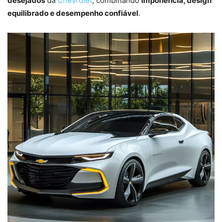
desejados
da
Chevrolet
, combinando
imponência, design
equilibrado e desempenho confiável
.