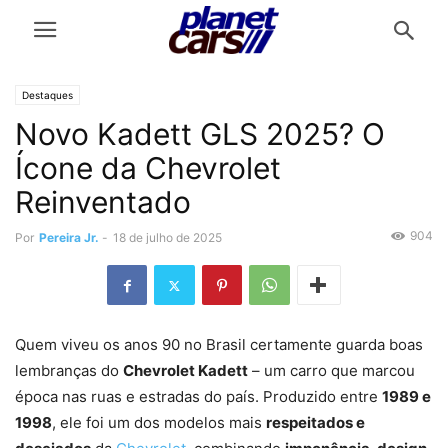
Destaques
Novo Kadett GLS 2025? O
Ícone da Chevrolet
Reinventado
904
Por
Pereira Jr.
-
18 de julho de 2025
Quem viveu os anos 90 no Brasil certamente guarda boas
lembranças do
Chevrolet Kadett
– um carro que marcou
época nas ruas e estradas do país. Produzido entre
1989 e
1998
, ele foi um dos modelos mais
respeitados e