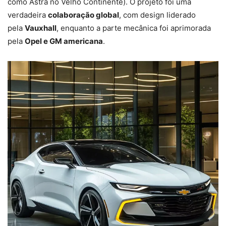
como Astra no Velho Continente). O projeto foi uma
verdadeira
colaboração global
, com design liderado
pela
Vauxhall
, enquanto a parte mecânica foi aprimorada
pela
Opel e GM americana
.