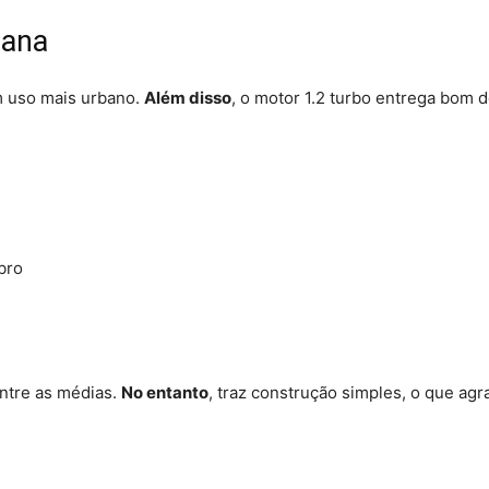
tana
m uso mais urbano.
Além disso
, o motor 1.2 turbo entrega bo
bro
entre as médias.
No entanto
, traz construção simples, o que ag