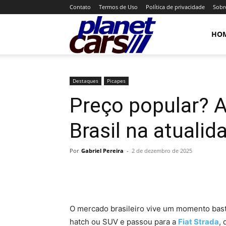
Contato
Termos de Uso
Política de privacidade
Sobr
Planet
HO
Cars
Destaques
Picapes
Preço popular? A
Brasil na atualid
Por
Gabriel Pereira
-
2 de dezembro de 2025
O mercado brasileiro vive um momento ba
hatch ou SUV e passou para a
Fiat Strada
,