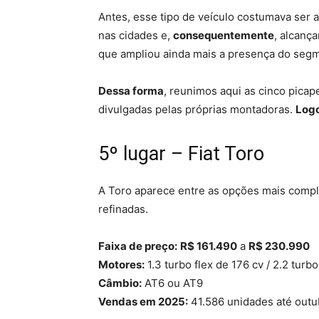
Antes, esse tipo de veículo costumava ser 
nas cidades e,
consequentemente
, alcanç
que ampliou ainda mais a presença do seg
Dessa forma
, reunimos aqui as cinco pica
divulgadas pelas próprias montadoras.
Log
5º lugar – Fiat Toro
A Toro aparece entre as opções mais comple
refinadas.
Faixa de preço:
R$ 161.490
a
R$ 230.990
Motores:
1.3 turbo flex de 176 cv / 2.2 turb
Câmbio:
AT6 ou AT9
Vendas em 2025:
41.586 unidades até outu