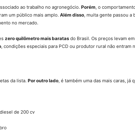
associado ao trabalho no agronegócio.
Porém
, o comportament
aram um público mais amplo.
Além disso
, muita gente passou a b
mento no mercado.
pes
zero quilômetro mais baratas
do Brasil. Os preços levam em
o
, condições especiais para PCD ou produtor rural não entram 
tas da lista.
Por outro lado
, é também uma das mais caras, já 
odiesel de 200 cv
bro