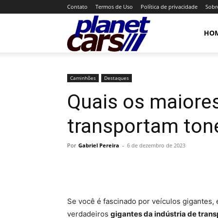
Contato
Termos de Uso
Política de privacidade
Sobr
Planet
HO
Cars
Caminhões
Destaques
Quais os maiore
transportam ton
Por
Gabriel Pereira
-
6 de dezembro de 2023
Se você é fascinado por veículos gigantes, 
verdadeiros
gigantes da indústria de trans