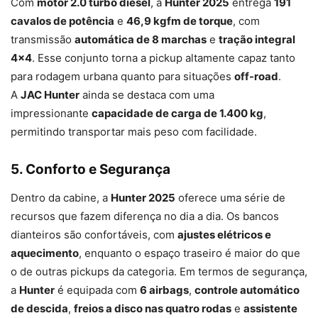
Com
motor 2.0 turbo diesel
, a
Hunter 2025
entrega
191
cavalos de potência
e
46,9 kgfm de torque
, com
transmissão
automática de 8 marchas
e
tração integral
4×4
. Esse conjunto torna a pickup altamente capaz tanto
para rodagem urbana quanto para situações
off-road
.
A
JAC Hunter
ainda se destaca com uma
impressionante
capacidade de carga de 1.400 kg
,
permitindo transportar mais peso com facilidade.
5. Conforto e Segurança
Dentro da cabine, a
Hunter 2025
oferece uma série de
recursos que fazem diferença no dia a dia. Os bancos
dianteiros são confortáveis, com
ajustes elétricos e
aquecimento
, enquanto o espaço traseiro é maior do que
o de outras pickups da categoria. Em termos de segurança,
a
Hunter
é equipada com
6 airbags
,
controle automático
de descida
,
freios a disco nas quatro rodas
e
assistente