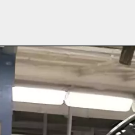
Opening
https://planetcars.com.br/chega-em-2025-jetta-g