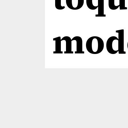
mod
mod