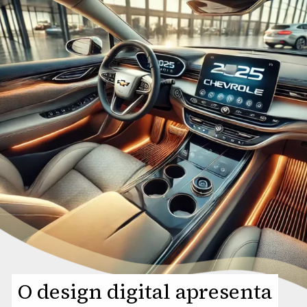
O design digital apresenta
O design digital apresenta