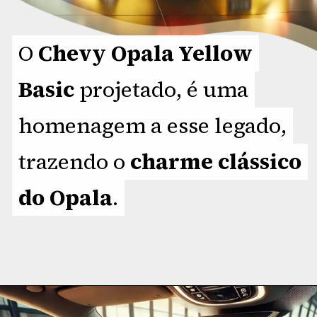
O
O
Chevy Opala Yellow
Chevy Opala Yellow
Basic
Basic
projetado, é uma
projetado, é uma
homenagem a esse legado,
homenagem a esse legado,
trazendo o
trazendo o
charme clássico
charme clássico
do Opala
do Opala
.
.
Opening
https://planetcars.com.br/chevy-opala-yellow-basic-icone-renascido-com-novo-design/