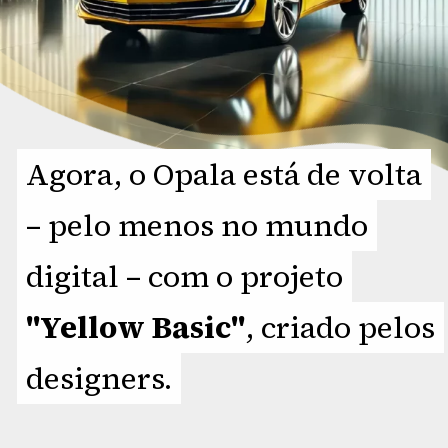
Agora, o Opala está de volta
Agora, o Opala está de volta
– pelo menos no mundo
– pelo menos no mundo
digital – com o projeto
digital – com o projeto
"Yellow Basic"
"Yellow Basic"
, criado pelos
, criado pelos
designers.
designers.