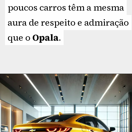
poucos carros têm a mesma
poucos carros têm a mesma
aura de respeito e admiração
aura de respeito e admiração
que o
que o
Opala
Opala
.
.
Opening
https://planetcars.com.br/chevy-opala-yellow-basic-icone-renascido-com-novo-design/