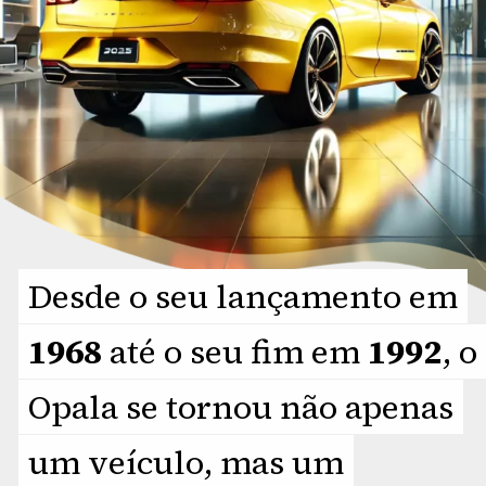
Desde o seu lançamento em
Desde o seu lançamento em
1968
1968
até o seu fim em
até o seu fim em
1992
1992
, o
, o
Opala se tornou não apenas
Opala se tornou não apenas
um veículo, mas um
um veículo, mas um