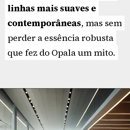
linhas mais suaves e
linhas mais suaves e
contemporâneas
contemporâneas
, mas sem
, mas sem
perder a essência robusta
perder a essência robusta
que fez do Opala um mito.
que fez do Opala um mito.
Opening
https://planetcars.com.br/chevy-opala-yellow-basic-icone-renascido-com-novo-design/