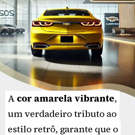
A
A
cor amarela vibrante
cor amarela vibrante
,
,
um verdadeiro tributo ao
um verdadeiro tributo ao
estilo retrô, garante que o
estilo retrô, garante que o