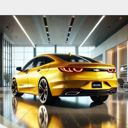
Opening
https://planetcars.com.br/chevy-opala-yellow-basic-icone-renascido-com-novo-design/