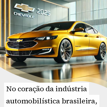
No coração da indústria
No coração da indústria
automobilística brasileira,
automobilística brasileira,