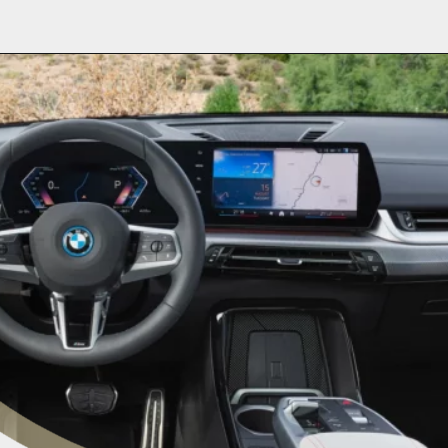
Opening
https://planetcars.com.br/do-novo-bmw-x2-no-brasil-a-eletrificacao-em-massa/