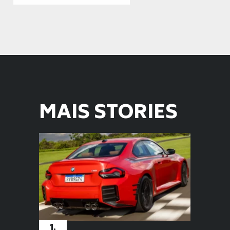
Opening
https://planetcars.com.br/do-novo-bmw-x2-no-brasil-a-eletrificacao-em-massa/
MAIS STORIES
1.