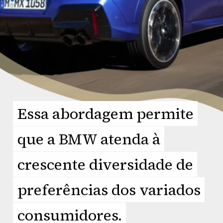
Essa abordagem permite
Essa abordagem permite
que a BMW atenda à
que a BMW atenda à
crescente diversidade de
crescente diversidade de
preferências dos variados
preferências dos variados
consumidores.
consumidores.