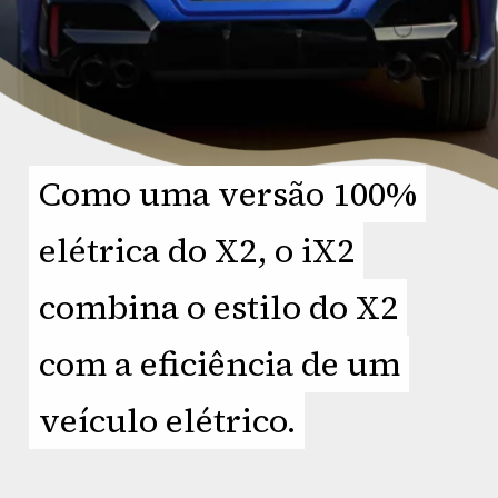
Como uma versão 100%
Como uma versão 100%
elétrica do X2, o iX2
elétrica do X2, o iX2
combina o estilo do X2
combina o estilo do X2
com a eficiência de um
com a eficiência de um
veículo elétrico.
veículo elétrico.