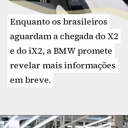
Enquanto os brasileiros
Enquanto os brasileiros
aguardam a chegada do X2
aguardam a chegada do X2
e do iX2, a BMW promete
e do iX2, a BMW promete
revelar mais informações
revelar mais informações
em breve.
em breve.
Opening
https://planetcars.com.br/do-novo-bmw-x2-no-brasil-a-eletrificacao-em-massa/