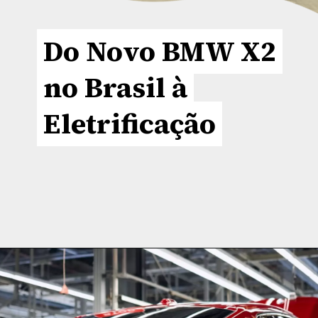
Do Novo BMW X2
Do Novo BMW X2
no Brasil à
no Brasil à
Eletrificação
Eletrificação