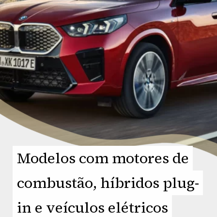
Modelos com motores de
Modelos com motores de
combustão, híbridos plug-
combustão, híbridos plug-
in e veículos elétricos
in e veículos elétricos