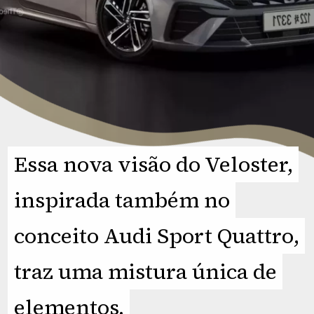
Essa nova visão do Veloster,
Essa nova visão do Veloster,
inspirada também no
inspirada também no
conceito Audi Sport Quattro,
conceito Audi Sport Quattro,
traz uma mistura única de
traz uma mistura única de
elementos.
elementos.