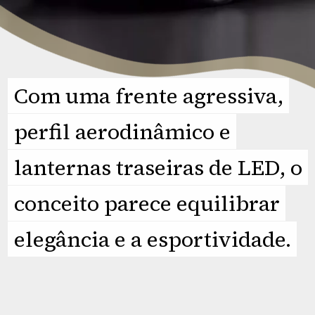
Com uma frente agressiva,
Com uma frente agressiva,
perfil aerodinâmico e
perfil aerodinâmico e
lanternas traseiras de LED, o
lanternas traseiras de LED, o
conceito parece equilibrar
conceito parece equilibrar
elegância e a esportividade.
elegância e a esportividade.