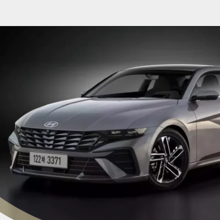
Opening
https://planetcars.com.br/lembra-dele-hyundai-veloster-surge-com-tracos-do-elantra/