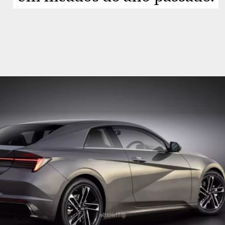
Opening
https://planetcars.com.br/lembra-dele-hyundai-veloster-surge-com-tracos-do-elantra/