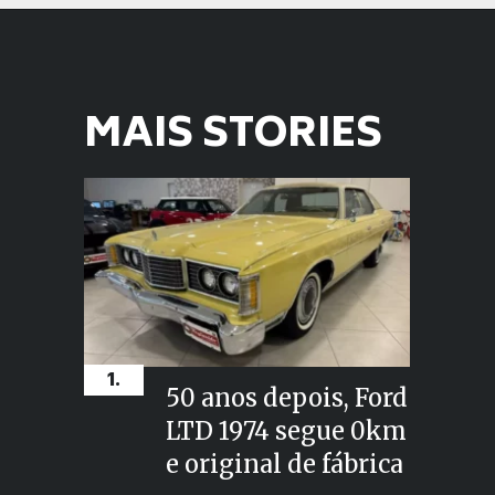
Opening
https://planetcars.com.br/lembra-dele-hyundai-veloster-surge-com-tracos-do-elantra/
MAIS STORIES
1.
50 anos depois, Ford
LTD 1974 segue 0km
e original de fábrica