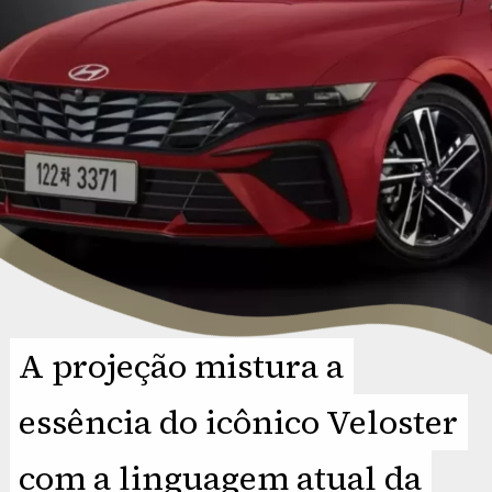
A projeção mistura a
A projeção mistura a
essência do icônico Veloster
essência do icônico Veloster
com a linguagem atual da
com a linguagem atual da