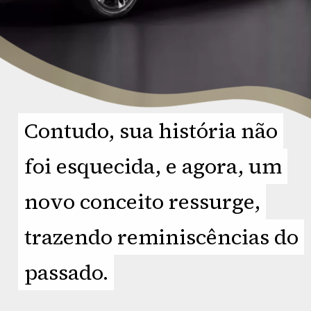
Contudo, sua história não
Contudo, sua história não
foi esquecida, e agora, um
foi esquecida, e agora, um
novo conceito ressurge,
novo conceito ressurge,
trazendo reminiscências do
trazendo reminiscências do
passado.
passado.