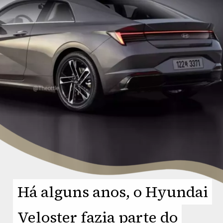
Há alguns anos, o Hyundai
Há alguns anos, o Hyundai
Veloster fazia parte do
Veloster fazia parte do