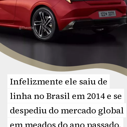
Infelizmente ele saiu de
Infelizmente ele saiu de
linha no Brasil em 2014 e se
linha no Brasil em 2014 e se
despediu do mercado global
despediu do mercado global
em meados do ano passado.
em meados do ano passado.