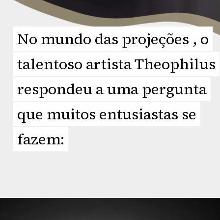
No mundo das projeções , o
No mundo das projeções , o
talentoso artista Theophilus
talentoso artista Theophilus
respondeu a uma pergunta
respondeu a uma pergunta
que muitos entusiastas se
que muitos entusiastas se
fazem:
fazem:
Opening
https://planetcars.com.br/lembra-dele-hyundai-veloster-surge-com-tracos-do-elantra/