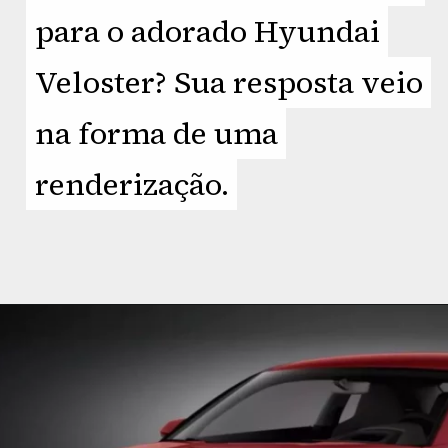
para o adorado Hyundai
para o adorado Hyundai
Veloster? Sua resposta veio
Veloster? Sua resposta veio
na forma de uma
na forma de uma
renderização.
renderização.
Opening
https://planetcars.com.br/lembra-dele-hyundai-veloster-surge-com-tracos-do-elantra/