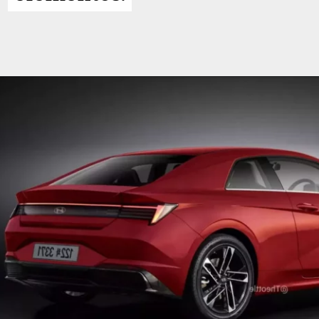
Opening
https://planetcars.com.br/lembra-dele-hyundai-veloster-surge-com-tracos-do-elantra/