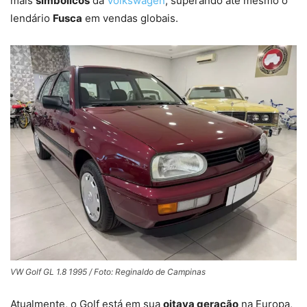
mais
simbólicos
da
Volkswagen
, superando até mesmo o
lendário
Fusca
em vendas globais.
VW Golf GL 1.8 1995 / Foto: Reginaldo de Campinas
Atualmente, o Golf está em sua
oitava geração
na Europa,