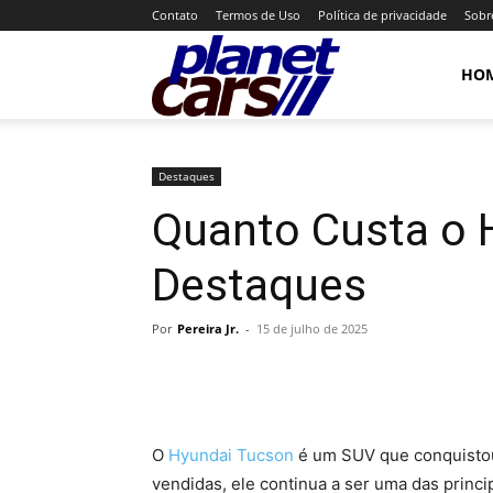
Contato
Termos de Uso
Política de privacidade
Sobr
Planet
HO
Cars
Destaques
Quanto Custa o 
Destaques
Por
Pereira Jr.
-
15 de julho de 2025
O
Hyundai Tucson
é um SUV que conquistou 
vendidas, ele continua a ser uma das princ