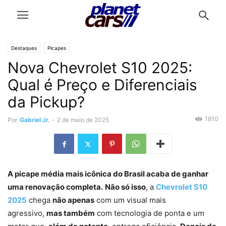
Destaques
Picapes
Nova Chevrolet S10 2025:
Qual é Preço e Diferenciais
da Pickup?
1810
Por
Gabriel Jr.
-
2 de maio de 2025
A picape média mais icônica do Brasil acaba de ganhar
uma renovação completa.
Não só isso
, a
Chevrolet S10
2025
chega
não apenas
com um visual mais
agressivo,
mas também
com tecnologia de ponta e um