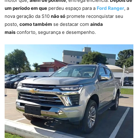
motor que,
além de potente
, entrega eficiência.
Depois de
um período em que
perdeu espaço para a
Ford Ranger
, a
nova geração da S10
não só
promete reconquistar seu
posto,
como também
se destacar com
ainda
mais
conforto, segurança e desempenho.