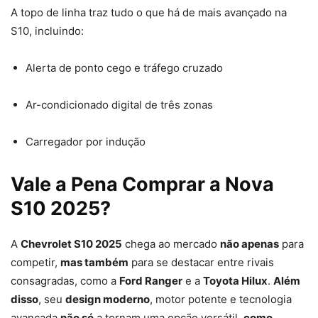
A topo de linha traz tudo o que há de mais avançado na
S10, incluindo:
Alerta de ponto cego e tráfego cruzado
Ar-condicionado digital de três zonas
Carregador por indução
Vale a Pena Comprar a Nova
S10 2025?
A
Chevrolet S10 2025
chega ao mercado
não apenas
para
competir,
mas também
para se destacar entre rivais
consagradas, como a
Ford Ranger
e a
Toyota Hilux
.
Além
disso
, seu
design moderno
, motor potente e tecnologia
avançada
não só
a tornam uma opção versátil,
como