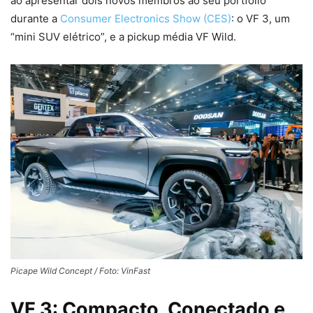
ao apresentar dois novos membros ao seu portfólio
durante a
Consumer Electronics Show (CES)
: o VF 3, um
“mini SUV elétrico”, e a pickup média VF Wild.
Picape Wild Concept / Foto: VinFast
VF 3: Compacto, Conectado e