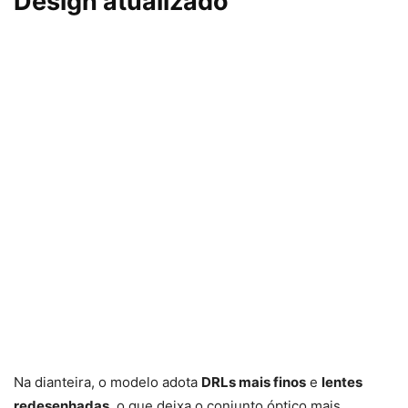
Design atualizado
Na dianteira, o modelo adota
DRLs mais finos
e
lentes
redesenhadas
, o que deixa o conjunto óptico mais