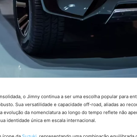
solidada, o Jimny continua a ser uma escolha popular para entu
to. Sua versatilidade e capacidade off-road, aliadas ao reco
a evolução da nomenclatura ao longo do tempo reflete não apen
a identidade única em escala internacional.
m ícone da
Suzuki
, representando uma combinação equilibrada d