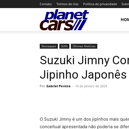
Contato
Termos de Uso
Política de privacidade
Sobr
Planet
HO
Cars
Destaques
SUVs
Últimas Notícias
Suzuki Jimny Co
Jipinho Japonês
Por
Gabriel Pereira
-
16 de janeiro de 2024
O Suzuki Jimny é um dos jipinhos mais que
conceitual apresentada não poderia se difer