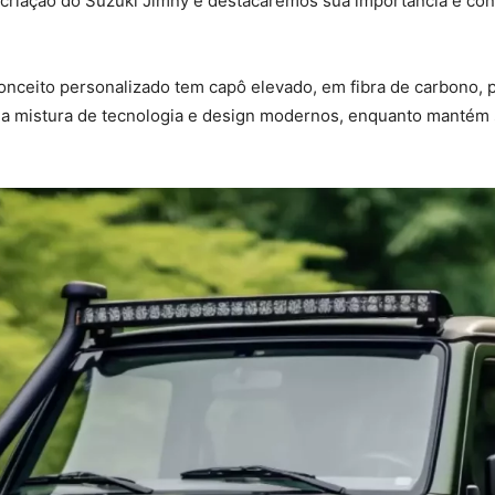
riação do Suzuki Jimny e destacaremos sua importância e conf
ceito personalizado tem capô elevado, em fibra de carbono, pi
a mistura de tecnologia e design modernos, enquanto mantém su