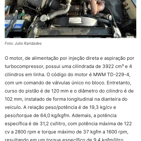
Foto: Julio Raridades
O motor, de alimentação por injeção direta e aspiração por
turbocompressor, possui uma cilindrada de 3922 cm³ e 4
cilindros em linha. O código do motor é MWM TD-229-4,
com um comando de válvulas único no bloco. Entretanto,
curso do pistão é de 120 mm e o diâmetro do cilindro é de
102 mm, instalado de forma longitudinal na dianteira do
veículo. A relação peso/potência é de 19,3 kg/cv e
peso/torque de 64,0 kg/kgfm. Ademais, a potência
específica é de 31,2 cv/litro, com potência máxima de 122
cv a 2800 rpm e torque máximo de 37 kgfm a 1600 rpm,
resultando em um torque específico de 9,4 kgfm/litro.