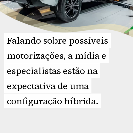
Falando sobre possíveis
Falando sobre possíveis
motorizações, a mídia e
motorizações, a mídia e
especialistas estão na
especialistas estão na
expectativa de uma
expectativa de uma
configuração híbrida.
configuração híbrida.