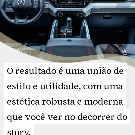
O resultado é uma união de
O resultado é uma união de
estilo e utilidade, com uma
estilo e utilidade, com uma
estética robusta e moderna
estética robusta e moderna
que você ver no decorrer do
que você ver no decorrer do
story.
story.