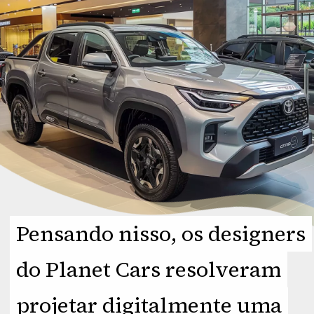
Pensando nisso, os designers
Pensando nisso, os designers
do Planet Cars resolveram
do Planet Cars resolveram
projetar digitalmente uma
projetar digitalmente uma