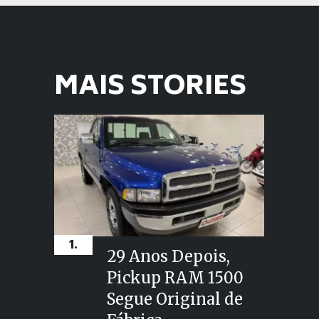
Opening
https://planetcars.com.br/nova-pickup-compacta-da-toyota-a-uniao-de-estilo-e-utilidade/
MAIS STORIES
1.
29 Anos Depois,
Pickup RAM 1500
Segue Original de