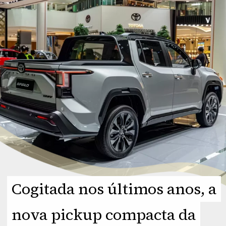
Cogitada nos últimos anos, a
Cogitada nos últimos anos, a
nova pickup compacta da
nova pickup compacta da