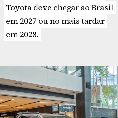
Toyota deve chegar ao Brasil
Toyota deve chegar ao Brasil
em 2027 ou no mais tardar
em 2027 ou no mais tardar
em 2028.
em 2028.
Opening
https://planetcars.com.br/nova-pickup-compacta-da-toyota-a-uniao-de-estilo-e-utilidade/