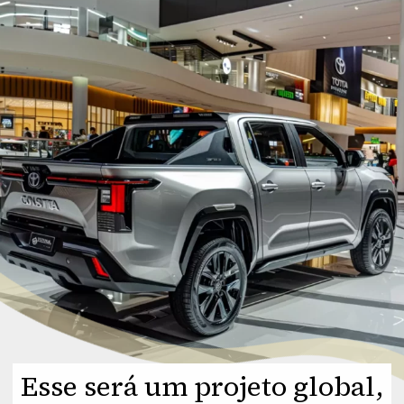
Esse será um projeto global,
Esse será um projeto global,