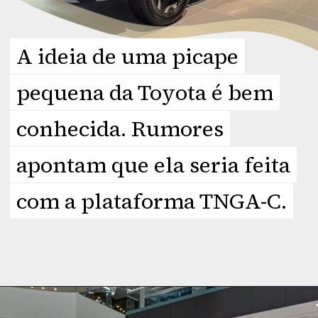
A ideia de uma picape
A ideia de uma picape
pequena da Toyota é bem
pequena da Toyota é bem
conhecida. Rumores
conhecida. Rumores
apontam que ela seria feita
apontam que ela seria feita
com a plataforma TNGA-C.
com a plataforma TNGA-C.
Opening
https://planetcars.com.br/nova-pickup-compacta-da-toyota-a-uniao-de-estilo-e-utilidade/