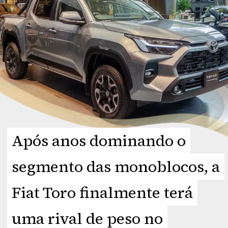
Após anos dominando o
Após anos dominando o
segmento das monoblocos, a
segmento das monoblocos, a
Fiat Toro finalmente terá
Fiat Toro finalmente terá
uma rival de peso no
uma rival de peso no