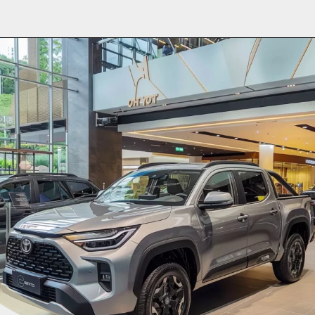
Opening
https://planetcars.com.br/nova-pickup-compacta-da-toyota-a-uniao-de-estilo-e-utilidade/