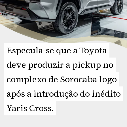
Especula-se que a Toyota
Especula-se que a Toyota
deve produzir a pickup no
deve produzir a pickup no
complexo de Sorocaba logo
complexo de Sorocaba logo
após a introdução do inédito
após a introdução do inédito
Yaris Cross.
Yaris Cross.